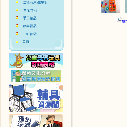
送禮花束/生果籃
襟花/手花
手工精品
點
婚宴禮品
1001個袋
首頁