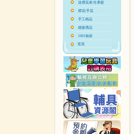
送禮花束/生果籃
襟花/手花
手工精品
婚宴禮品
1001個袋
首頁