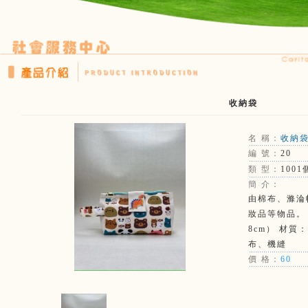
收納袋
名 稱：
收納
編 號：
20
類 型：
1001
簡 介：
由棉布、滌淪
妝品等物品。 尺
8cm） 材質
布、機縫
價 格：
60