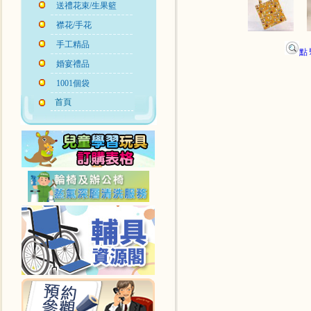
送禮花束/生果籃
襟花/手花
手工精品
點
婚宴禮品
1001個袋
首頁