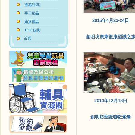
襟花/手花
手工精品
2015年4月23-24日
婚宴禮品
1001個袋
創明坊廣東復康認識之
首頁
2014年12月18日
創明坊聖誕聯歡聚餐