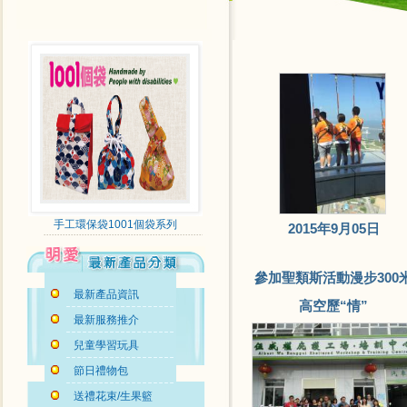
手工環保袋1001個袋系列
2015年9月05日
參加聖類斯活動漫步300
最新產品資訊
高空歷“情”
最新服務推介
兒童學習玩具
節日禮物包
送禮花束/生果籃